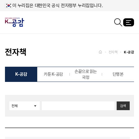
이 누리집은 대한민국 공식 전자정부 누리집입니다.
열
검색창열기
메인페이지로
이동
전자책
홈
전자책
K-공감
손끝으로 읽는
K-공감
카툰 K-공감
단행본
국정
검색