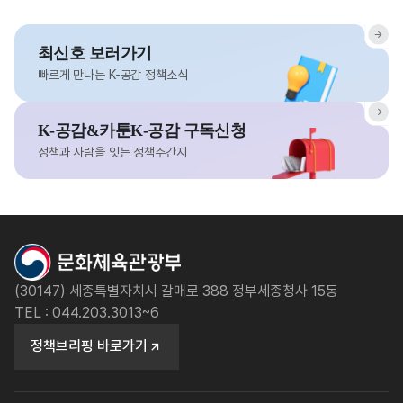
최신호 보러가기
빠르게 만나는 K-공감 정책소식
K-공감&카툰K-공감 구독신청
정책과 사람을 잇는 정책주간지
(30147) 세종특별자치시 갈매로 388 정부세종청사 15동
TEL : 044.203.3013~6
정책브리핑 바로가기