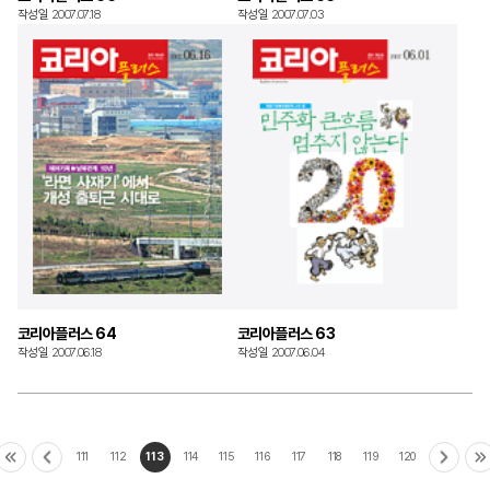
작성일 2007.07.18
작성일 2007.07.03
코리아플러스 64
코리아플러스 63
작성일 2007.06.18
작성일 2007.06.04
111
112
113
114
115
116
117
118
119
120
처음으로
이전으로
다음으로
마
이동
이동
이동
이