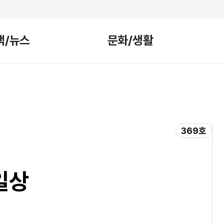
책/뉴스
문화/생활
369호
일상