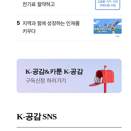
전기료 절약하고
5
지역과 함께 성장하는 인재를
키우다
K-공감&카툰 K-공감
구독신청 하러가기
K-공감
SNS