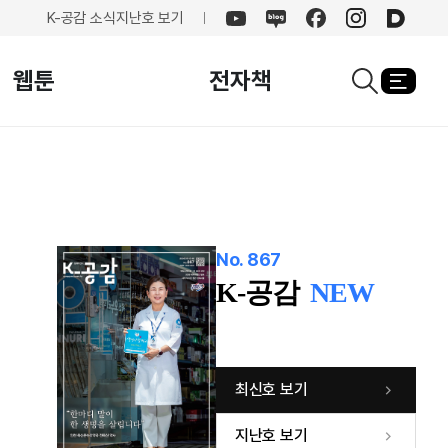
K-공감 소식
지난호 보기
유튜브
네이버
페이스북
인스타그램
카카오
블로그
웹툰
전자책
열기
검색창열기
No. 867
K-공감
NEW
최신호 보기
지난호 보기