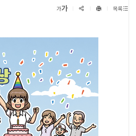
확대보기
가
SNS공유
축소보기
가
목록
프린트
하기