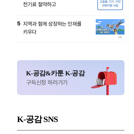
전기료 절약하고
5
지역과 함께 성장하는 인재를
키우다
K-공감&카툰 K-공감
구독신청 하러가기
K-공감
SNS