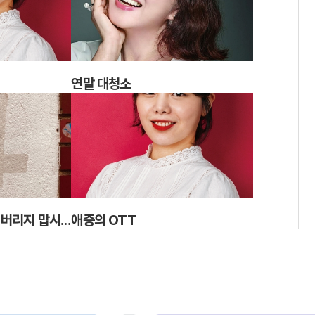
연말 대청소
담배는 피워도 꽁초는 버리지 맙시다
애증의 OTT