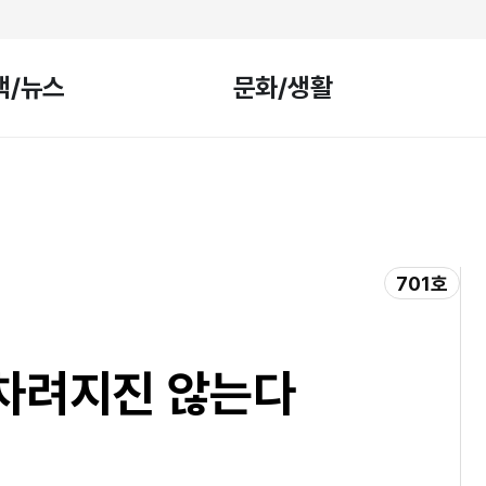
책/뉴스
문화/생활
701호
 차려지진 않는다