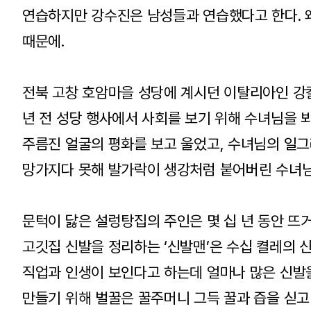
연습하지만 강수진은 남성들과 연습했다고 한다. 
때문에.
전북 고창 호암마을 성당에 계시던 이탈리아인 강
년 전 성당 행사에서 사회를 보기 위해 수녀님을 뵈
주름진 얼굴의 평화를 보고 울었고, 수녀님의 일그
망가지다 못해 발가락이 생강처럼 붙어버린 수녀님의
문턱이 닳은 설렁탕집의 주인은 몇 십 년 동안 뜨
고깃집 신발을 정리하는 ‘신발맨’은 수십 켤레의 
직업과 인생이 보인다고 하는데 얼마나 많은 신발을
만들기 위해 벌꿀은 꿀주머니 그득 꿀과 즙을 싣고