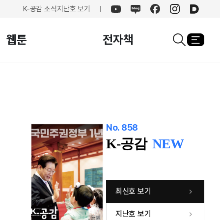
K-공감 소식
지난호 보기
유튜브
네이버
페이스북
인스타그램
카카오
블로그
웹툰
전자책
열기
검색창열기
No. 858
K-공감
NEW
최신호 보기
지난호 보기