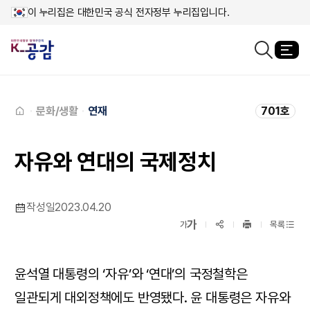
이 누리집은 대한민국 공식 전자정부 누리집입니다.
열
검색창열기
메인페이지로
이동
문화/생활
연재
701호
자유와 연대의 국제정치
작성일
2023.04.20
확대보기
가
SNS공유
축소보기
가
목록
프린트
하기
윤석열 대통령의 ‘자유’와 ‘연대’의 국정철학은
일관되게 대외정책에도 반영됐다. 윤 대통령은 자유와