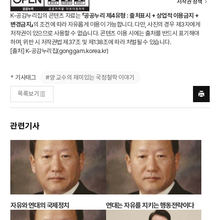
저작권 정책
K-공감누리집의 콘텐츠 자료는
「공공누리 제4유형 : 출처표시 + 상업적 이용금지 +
변경금지」
의 조건에 따라 자유롭게 이용이 가능합니다. 다만, 사진의 경우 제3자에게
저작권이 있으므로 사용할 수 없습니다. 콘텐츠 이용 시에는 출처를 반드시 표기해야
하며, 위반 시 저작권법 제37조 및 제138조에 따라 처벌될 수 있습니다.
[출처] K-공감누리집(
gonggam.korea.kr
)
#양 교수의 재미있는 국정철학 이야기
* 기사태그
목록보기
프린트
하기
관련기사
자유와 연대의 국제정치
연대는 자유를 지키는 행동전략이다