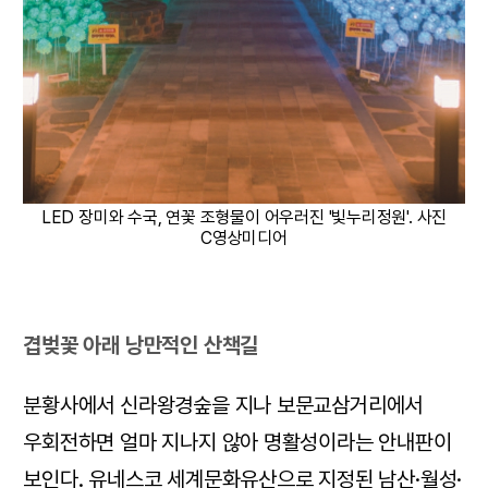
LED 장미와 수국, 연꽃 조형물이 어우러진 '빛누리정원'. 사진
C영상미디어
겹벚꽃 아래 낭만적인 산책길
분황사에서 신라왕경숲을 지나 보문교삼거리에서
우회전하면 얼마 지나지 않아 명활성이라는 안내판이
보인다. 유네스코 세계문화유산으로 지정된 남산·월성·