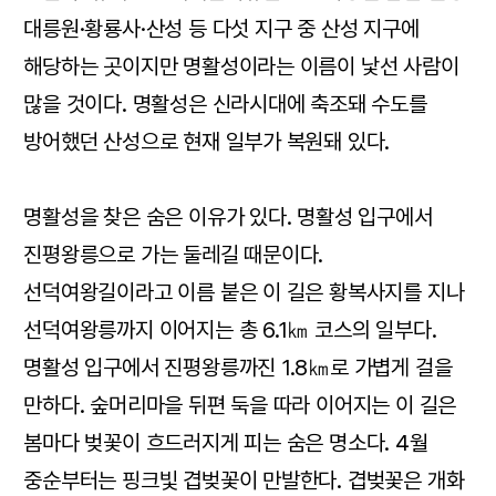
대릉원·황룡사·산성 등 다섯 지구 중 산성 지구에
해당하는 곳이지만 명활성이라는 이름이 낯선 사람이
많을 것이다. 명활성은 신라시대에 축조돼 수도를
방어했던 산성으로 현재 일부가 복원돼 있다.
명활성을 찾은 숨은 이유가 있다. 명활성 입구에서
진평왕릉으로 가는 둘레길 때문이다.
선덕여왕길이라고 이름 붙은 이 길은 황복사지를 지나
선덕여왕릉까지 이어지는 총 6.1㎞ 코스의 일부다.
명활성 입구에서 진평왕릉까진 1.8㎞로 가볍게 걸을
만하다. 숲머리마을 뒤편 둑을 따라 이어지는 이 길은
봄마다 벚꽃이 흐드러지게 피는 숨은 명소다. 4월
중순부터는 핑크빛 겹벚꽃이 만발한다. 겹벚꽃은 개화