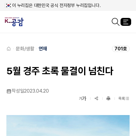
이 누리집은 대한민국 공식 전자정부 누리집입니다.
열
검색창열기
메인페이지로
이동
문화/생활
연재
701호
5월 경주 초록 물결이 넘친다
작성일
2023.04.20
확대보기
가
SNS공유
축소보기
가
목록
프린트
하기