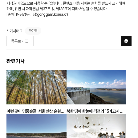
저작권이 있으므로 사용할 수 없습니다. 콘텐츠 이용 시에는 출처를 반드시 표기해야
하며, 위반 시 저작권법 제37조 및 제138조에 따라 처벌될 수 있습니다.
[출처] K-공감누리집(
gonggam.korea.kr
)
#여행
* 기사태그
목록보기
프린트
하기
관련기사
이런 곳이 명품숲길! 서울 안산 순환형 무장애 자락길, 함께 걸어볼까요?
북한 땅이 한눈에 격전의 154고지 생태·평화의 공원으로