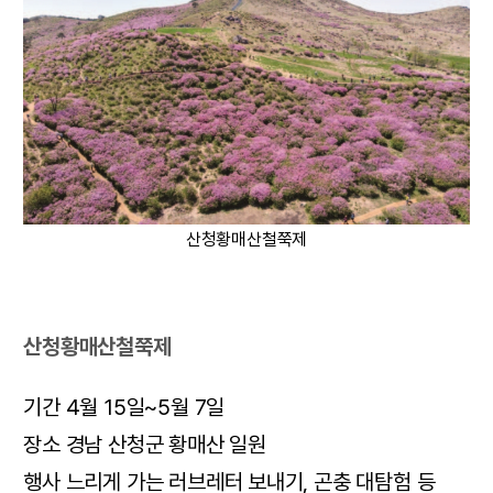
산청황매산철쭉제
산청황매산철쭉제
기간 4월 15일~5월 7일
장소 경남 산청군 황매산 일원
행사 느리게 가는 러브레터 보내기, 곤충 대탐험 등