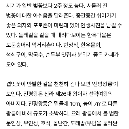
시기가 일반 벚꽃보다 2주 정도 늦다. 서둘러 진
벚꽃에 대한 아쉬움을 달래준다. 중간중간 쉬어가기
좋은 의자와 포토존이 마련돼 있어 인생사진을 남길 수
있다. 둘레길을 걸을 때 내려다보이는 한옥마을은
보문숲머리 먹거리촌이다. 한정식, 한우물회,
석쇠구이, 막국수, 순두부 맛집과 분위기 좋은 카페가
모여 있다.
겹벚꽃이 만발한 길을 천천히 걷다 보면 ‘진평왕릉’이
보인다. 진평왕은 신라 제26대 왕이자 선덕여왕의
아버지다. 진평왕릉은 밑둘레 10m, 높이 7m로 다른
왕릉에 비해 규모가 소박하다. 으레 왕릉에서 볼 법한
문인상, 무인상, 호석, 돌난간, 도래솔(무덤을 둘러싼