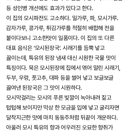
등 성인병 개선에도 효과가 있다고 한다.
이 집의 모시파전도 고소하다. 밀가루, 파, 모시가루.
감자가루, 콩가루, 튀김가루를 적절히 배합해 전을
붙이다보니 고소한맛이 일품이다. 이 집의 또 다른
대표 음식은 ‘모시된장국’. 시래기를 듬뿍 넣고
끓이는데, 특유의 된장 냄새 대신 시원한 국물 맛이
특징이다. 묵은 모시된장에 집에서 엮어 말린 시래기,
두부, 우렁, 풋고추, 대파 등을 썰어 넣고 보글보글
끓여낸 된장국은 그 맛이 시원하다.
모시막걸리는 모시의 푸른 빛깔이 녹아내려 짙고
텁텁해 보이지만 막상 한 모금을 입에 넣고 굴리자면
달착지근한 맛에 마치 동동주처럼 뒤끝이 개운하다.
아울러 모시 특유의 향과 어우러진 오묘한 향취가