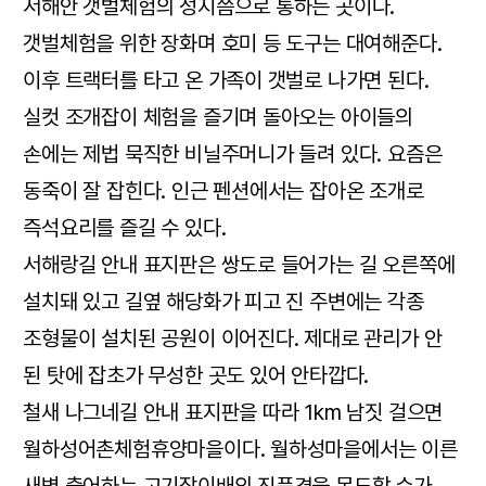
서해안 갯벌체험의 성지쯤으로 통하는 곳이다.
갯벌체험을 위한 장화며 호미 등 도구는 대여해준다.
이후 트랙터를 타고 온 가족이 갯벌로 나가면 된다.
실컷 조개잡이 체험을 즐기며 돌아오는 아이들의
손에는 제법 묵직한 비닐주머니가 들려 있다. 요즘은
동죽이 잘 잡힌다. 인근 펜션에서는 잡아온 조개로
즉석요리를 즐길 수 있다.
서해랑길 안내 표지판은 쌍도로 들어가는 길 오른쪽에
설치돼 있고 길옆 해당화가 피고 진 주변에는 각종
조형물이 설치된 공원이 이어진다. 제대로 관리가 안
된 탓에 잡초가 무성한 곳도 있어 안타깝다.
철새 나그네길 안내 표지판을 따라 1km 남짓 걸으면
월하성어촌체험휴양마을이다. 월하성마을에서는 이른
새벽 출어하는 고기잡이배의 진풍경을 목도할 수가