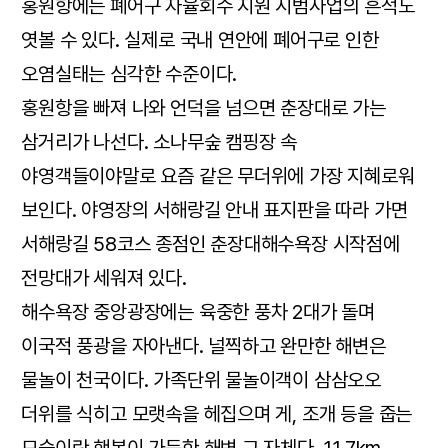
홍원항에는 폐어구 자율회수 지원 시범사업의 흔적도
엿볼 수 있다. 실제로 국내 연안에 폐어구로 인한
오염실태는 심각한 수준이다.
홍원항을 빠져 나와 언덕을 넘으면 춘장대로 가는
삼거리가 나선다. 소나무숲 캠핑장 속
야영객들이야말로 요즘 같은 무더위에 가장 지혜로워
보인다. 야영장의 서해랑길 안내 표지판을 따라 가면
서해랑길 58코스 종점인 춘장대해수욕장 시작점에
전망대가 세워져 있다.
해수욕장 중앙광장에는 육중한 풍차 2대가 돌며
이국적 풍광을 자아낸다. 널찍하고 완만한 해변은
물놀이 천국이다. 가족단위 물놀이객이 삼삼오오
더위를 식히고 모랫속을 헤집으며 게, 조개 등을 줍는
모습이란 행복이 가득한 해변 그 자체다. 11.7km,