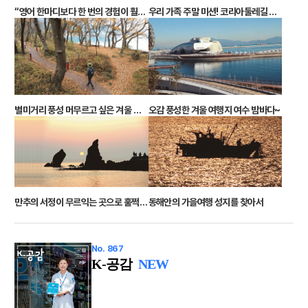
우리 가족 주말 미션! 코리아둘레길 추천 코스 4선
“영어 한마디보다 한 번의 경험이 훨씬 중요해요”
별미거리 풍성 머무르고 싶은 겨울 여행지
오감 풍성한 겨울 여행지 여수 밤바다~
만추의 서정이 무르익는 곳으로 훌쩍 떠나볼까?
동해안의 가을여행 성지를 찾아서
No. 867
K-공감
NEW