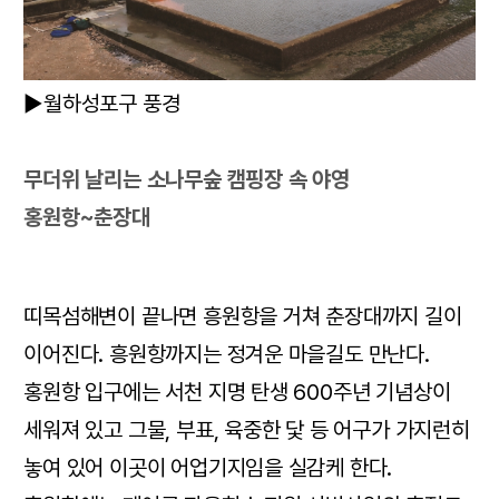
▶월하성포구 풍경
무더위 날리는 소나무숲 캠핑장 속 야영
홍원항~춘장대
띠목섬해변이 끝나면 흥원항을 거쳐 춘장대까지 길이
이어진다. 흥원항까지는 정겨운 마을길도 만난다.
홍원항 입구에는 서천 지명 탄생 600주년 기념상이
세워져 있고 그물, 부표, 육중한 닻 등 어구가 가지런히
놓여 있어 이곳이 어업기지임을 실감케 한다.