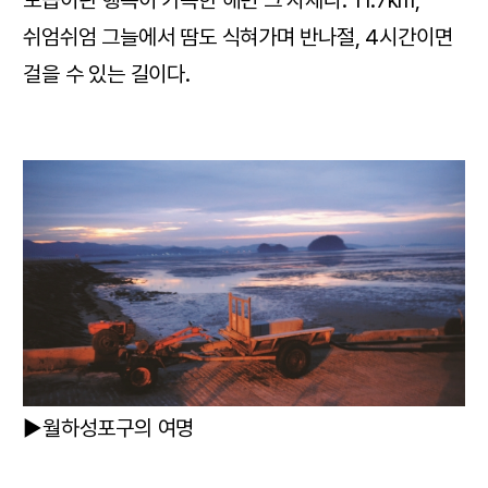
쉬엄쉬엄 그늘에서 땀도 식혀가며 반나절, 4시간이면
걸을 수 있는 길이다.
▶월하성포구의 여명