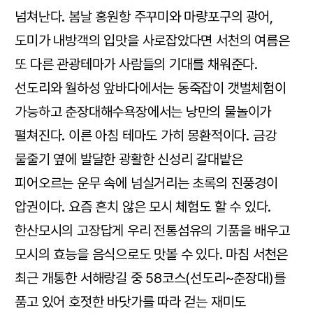
넘쳐난다. 봄날 홍원항 주꾸미와 마량포구의 광어,
도미가 내방객의 입맛을 사로잡았다면 서천의 여름은
또 다른 관광테마가 사람들의 기대를 채워준다.
선도리와 월하성 앞바다에서는 동죽잡이 갯벌체험이
가능하고 춘장대해수욕장에서는 낭만의 물놀이가
펼쳐진다. 이른 아침 테마도 가히 몽환적이다. 금강
물줄기 옆에 발달한 광활한 신성리 갈대밭은
피어오르는 운무 속에 넘실거리는 초록의 진풍경이
압권이다. 요즘 흔치 않은 모시 체험도 할 수 있다.
한산모시의 고장답게 우리 전통섬유의 기품을 배우고
모시의 효능을 음식으로도 맛볼 수 있다. 마침 서천은
최근 개통한 서해랑길 중 58코스(선도리~춘장대)를
품고 있어 호젓한 바닷가를 따라 걷는 재미도