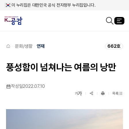
이 누리집은 대한민국 공식 전자정부 누리집입니다.
열
검색창열기
메인페이지로
이동
문화/생활
연재
662호
풍성함이 넘쳐나는 여름의 낭만
작성일
2022.07.10
확대보기
가
SNS공유
축소보기
가
목록
프린트
하기