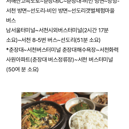
서해안고속도로~춘장대IC~춘장대-비인 방면~장항-
서천 방면~선도리-비인 방면~선도리갯벌체험마을
버스
남서울터미널~서천시외버스터미널(2시간 17분
소요)~서천 8-5번 버스~선도리(51분 소요)
*춘장대~서천버스터미널 춘장대해수욕장~서천화력
사원아파트(춘장대 버스정류장)~서천 버스터미널
(50여 분 소요)