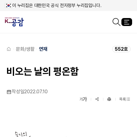
이 누리집은 대한민국 공식 전자정부 누리집입니다.
열
검색창열기
메인페이지로
이동
문화/생활
연재
552호
비오는 날의 평온함
작성일
2022.07.10
확대보기
가
SNS공유
축소보기
가
목록
프린트
하기