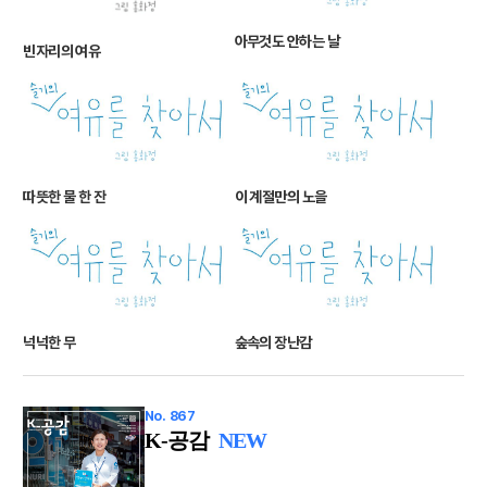
아무것도 안하는 날
빈자리의 여유
따뜻한 물 한 잔
이 계절만의 노을
넉넉한 무
숲속의 장난감
No. 867
K-공감
NEW