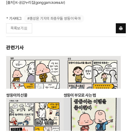
[출처] K-공감누리집(
gonggam.korea.kr
)
#홍성윤 기자의 좌충우돌 쌍둥이 육아
* 기사태그
목록보기
프린트
하기
관련기사
쌍둥이의 선물
쌍둥이 부모로 사는 법