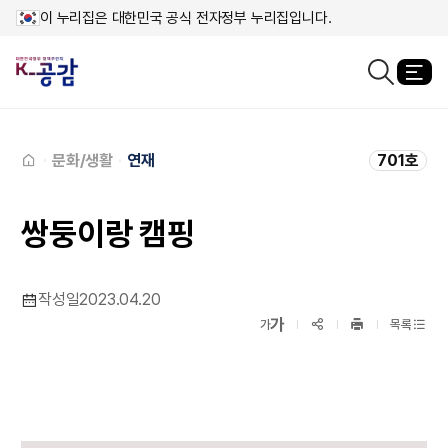
이 누리집은 대한민국 공식 전자정부 누리집입니다.
열
검색창열기
메인페이지로
이동
문화/생활
연재
701호
쌍둥이랑 캠핑
작성일
2023.04.20
확대보기
가
SNS공유
축소보기
가
목록
프린트
하기