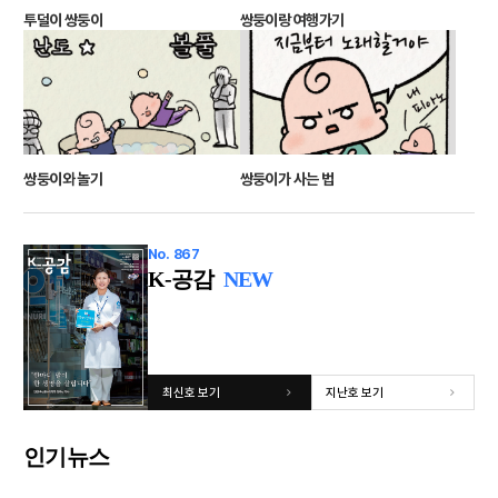
쌍둥이랑 여행가기
투덜이 쌍둥이
쌍둥이가 사는 법
쌍둥이와 놀기
No. 867
K-공감
NEW
최신호 보기
지난호 보기
인기뉴스