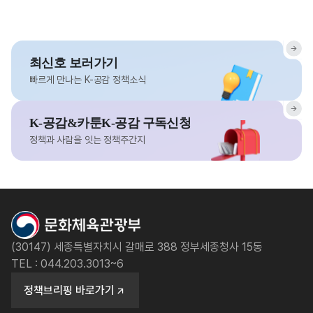
최신호 보러가기
빠르게 만나는 K-공감 정책소식
K-공감&카툰K-공감 구독신청
정책과 사람을 잇는 정책주간지
(30147) 세종특별자치시 갈매로 388 정부세종청사 15동
TEL : 044.203.3013~6
정책브리핑 바로가기