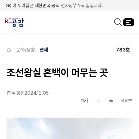
이 누리집은 대한민국 공식 전자정부 누리집입니다.
열
검색창열기
메인페이지로
이동
문화/생활
연재
783호
조선왕실 혼백이 머무는 곳
작성일
2024.12.05
확대보기
가
SNS공유
축소보기
가
목록
프린트
하기