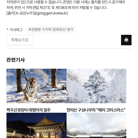
저작권이 있으므로 사용할 수 없습니다. 콘텐츠 이용 시에는 출처를 반드시 표기해야
하며, 위반 시 저작권법 제37조 및 제138조에 따라 처벌될 수 있습니다.
[출처] K-공감누리집(
gonggam.korea.kr
)
#강형원 기자의 문화유산 찾기
* 기사태그
목록보기
프린트
하기
관련기사
백두산호랑이 태범이의 질주
한라산 구상나무의 “메리 크리스마스”