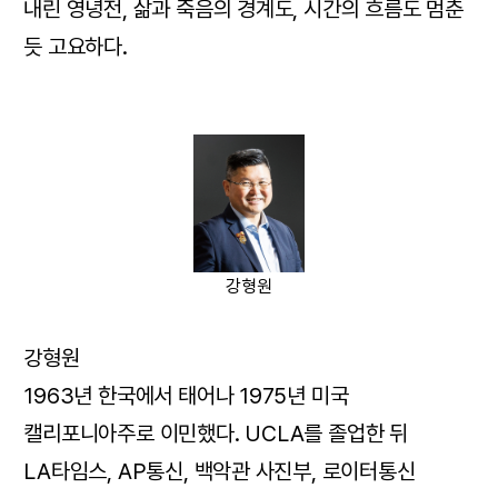
내린 영녕전, 삶과 죽음의 경계도, 시간의 흐름도 멈춘
듯 고요하다.
강형원
강형원
1963년 한국에서 태어나 1975년 미국
캘리포니아주로 이민했다. UCLA를 졸업한 뒤
LA타임스, AP통신, 백악관 사진부, 로이터통신