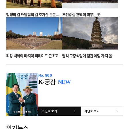
청정의 길 깨달음의 길 호거산 운문사의 수행자들
조선왕실 혼백이 머무는 곳
최강 백제의 마지막 피라미드 근초고왕릉
팔각 구층석탑에 담긴 여덟 가지 올바른 길
No. 866
K-공감
NEW
최신호 보기
지난호 보기
인기뉴스