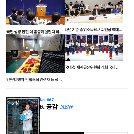
내년 기준 중위소득 6.7% 인상 역대 최대… K자형 양극화 대응
국민 생명·안전 더 촘촘히 살핀다 국민생명안전위원회 출범
국내 첫 세계유산위원회 개회 국제 협력 강화 ‘부산 선언’ 채택
반헌법 행위·간첩조작 관련자 등 정부포상 198점 취소
No. 867
K-공감
NEW