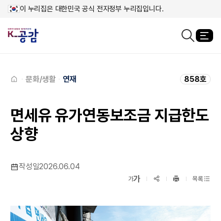
이 누리집은 대한민국 공식 전자정부 누리집입니다.
열
검색창열기
메인페이지로
이동
문화/생활
연재
858호
면세유 유가연동보조금 지급한도
상향
작성일
2026.06.04
확대보기
가
SNS공유
축소보기
가
목록
프린트
하기