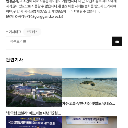
변경금지」
의 조건에 따라 자유롭게 이용이 가능합니다. 다만, 사진의 경우 제3자에게
저작권이 있으므로 사용할 수 없습니다. 콘텐츠 이용 시에는 출처를 반드시 표기해야
하며, 위반 시 저작권법 제37조 및 제138조에 따라 처벌될 수 있습니다.
[출처] K-공감누리집(
gonggam.korea.kr
)
#포커스
* 기사태그
목록보기
프린트
하기
관련기사
여수·고흥·무안·서산 갯벌도 유네스코 세계유산 등재
‘한국형 코첼라’ 패노메논 내년 12월에 열린다