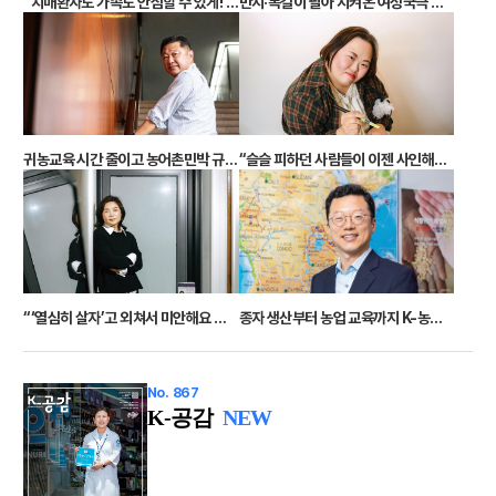
“치매환자도 가족도 안심할 수 있게! 서울 첫 치매안심병원 증세 호전 가정 복귀가 목표”
반지·목걸이 팔아 지켜온 여성국극 딸·손녀로 이어져 “우린 대중문화의 원조”
귀농교육 시간 줄이고 농어촌민박 규제 풀고 “규제는 없애는 것이 아니라 잘 작동되도록 해야”
“슬슬 피하던 사람들이 이젠 사인해달래요” 그림이 만든 기적 편견 없는 세상을 그리다
“‘열심히 살자’고 외쳐서 미안해요 이제 내 꿈이 아닌 나를 위해 살아요!”
종자 생산부터 농업 교육까지 K-농업으로 아프리카 식량 혁신!
No. 867
K-공감
NEW