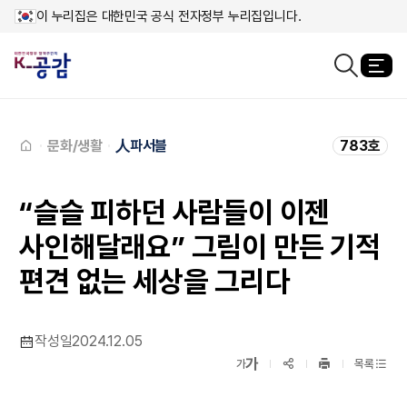
이 누리집은 대한민국 공식 전자정부 누리집입니다.
열
검색창열기
메인페이지로
이동
문화/생활
人파서블
783호
“슬슬 피하던 사람들이 이젠
사인해달래요” 그림이 만든 기적
편견 없는 세상을 그리다
작성일
2024.12.05
확대보기
가
SNS공유
축소보기
가
목록
프린트
하기