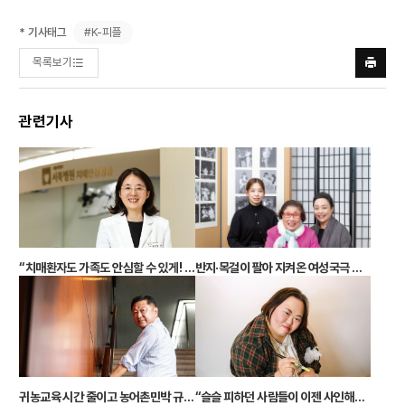
#K-피플
* 기사태그
목록보기
프린트
하기
관련기사
“치매환자도 가족도 안심할 수 있게! 서울 첫 치매안심병원 증세 호전 가정 복귀가 목표”
반지·목걸이 팔아 지켜온 여성국극 딸·손녀로 이어져 “우린 대중문화의 원조”
귀농교육 시간 줄이고 농어촌민박 규제 풀고 “규제는 없애는 것이 아니라 잘 작동되도록 해야”
“슬슬 피하던 사람들이 이젠 사인해달래요” 그림이 만든 기적 편견 없는 세상을 그리다