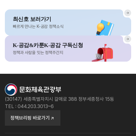
최신호 보러가기
빠르게 만나는 K-공감 정책소식
K-공감&카툰K-공감 구독신청
정책과 사람을 잇는 정책주간지
(30147) 세종특별자치시 갈매로 388 정부세종청사 15동
TEL : 044.203.3013~6
정책브리핑 바로가기