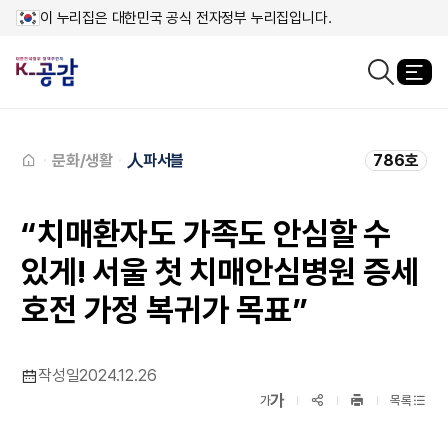
이 누리집은 대한민국 공식 전자정부 누리집입니다.
열
검색창열기
메인페이지로
이동
문화/생활
人파서블
786호
“치매환자도 가족도 안심할 수
있게! 서울 첫 치매안심병원 증세
호전 가정 복귀가 목표”
작성일
2024.12.26
확대보기
가
SNS공유
축소보기
가
목록
프린트
하기