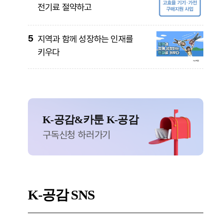
전기료 절약하고
5
지역과 함께 성장하는 인재를
키우다
K-공감&카툰 K-공감
구독신청 하러가기
K-공감
SNS