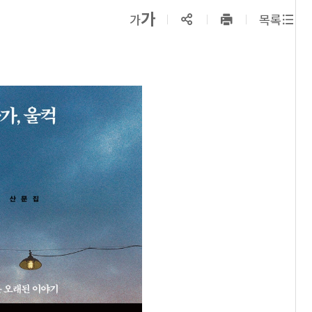
확대보기
가
SNS공유
축소보기
가
목록
프린트
하기