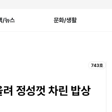
책/뉴스
문화/생활
743호
올려 정성껏 차린 밥상