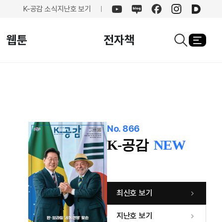
K-공감 소식
지난호 보기
유튜브
네이버
페이스북
인스타그램
카카오
블로그
웹툰
전자책
열기
검색창열기
No. 866
K-공감
NEW
최신호 보기
지난호 보기