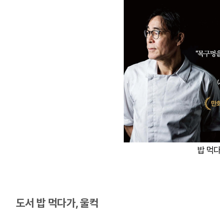
밥 먹다
도서 밥 먹다가, 울컥