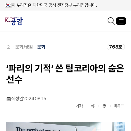
이 누리집은 대한민국 공식 전자정부 누리집입니다.
열
검색창열기
메인페이지로
이동
문화/생활
문화
768호
‘파리의 기적’ 쓴 팀코리아의 숨은
선수
작성일
2024.08.15
확대보기
가
SNS공유
축소보기
가
목록
프린트
하기