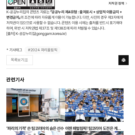
저작권 정책
K-공감누리집의 콘텐츠 자료는
「공공누리 제4유형 : 출처표시 + 상업적 이용금지 +
변경금지」
의 조건에 따라 자유롭게 이용이 가능합니다. 다만, 사진의 경우 제3자에게
저작권이 있으므로 사용할 수 없습니다. 콘텐츠 이용 시에는 출처를 반드시 표기해야
하며, 위반 시 저작권법 제37조 및 제138조에 따라 처벌될 수 있습니다.
[출처] K-공감누리집(
gonggam.korea.kr
)
#2024 파리올림픽
* 기사태그
목록보기
프린트
하기
관련기사
‘파리의 기적’ 쓴 팀코리아의 숨은 선수
이젠 패럴림픽! 팀코리아 도전은 계속된다 ‘2024 파리하계패럴림픽’ 결단식… 17개 종목 177명 참가