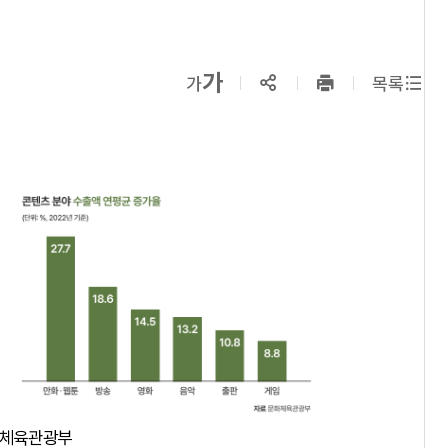
확대보기
가
SNS공유
축소보기
가
목록
프린트
하기
화체육관광부