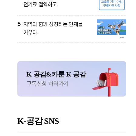
전기료 절약하고
5
지역과 함께 성장하는 인재를
키우다
K-공감&카툰 K-공감
구독신청 하러가기
K-공감
SNS