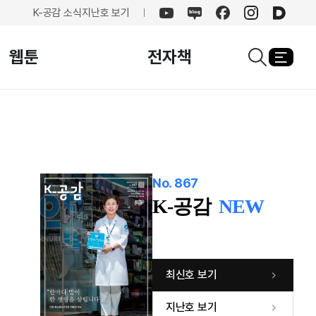
K-공감 소식
지난호 보기
유튜브
네이버
페이스북
인스타그램
카카오
블로그
웹툰
전자책
열기
검색창열기
No. 867
K-공감
NEW
최신호 보기
지난호 보기