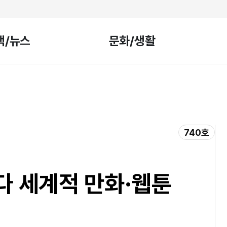
책/뉴스
문화/생활
740호
다 세계적 만화·웹툰