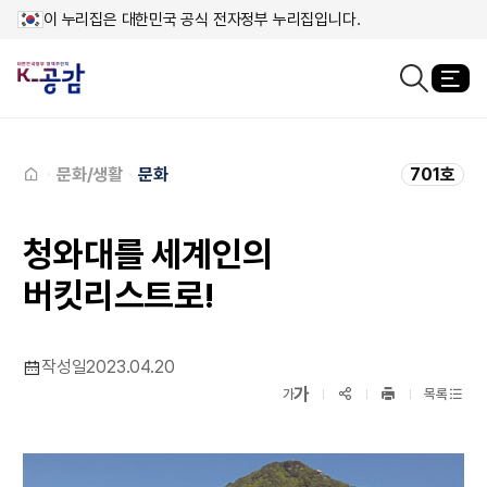
이 누리집은 대한민국 공식 전자정부 누리집입니다.
열
검색창열기
메인페이지로
이동
문화/생활
문화
701호
청와대를 세계인의
버킷리스트로!
작성일
2023.04.20
확대보기
가
SNS공유
축소보기
가
목록
프린트
하기