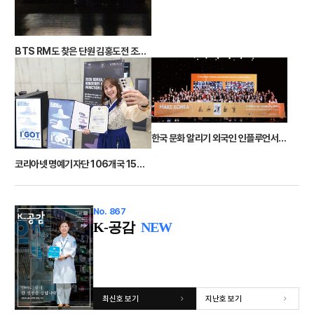
BTS RM도 찾은 단원 김홍도전 조선이 살아 움직인다
한국 문화 알리기 외국인 인플루언서가 뛴다
코리아넷 명예기자단 106개국 1543명 세계에 한국 알린다
No. 867
K-공감
NEW
최신호 보기
지난호 보기