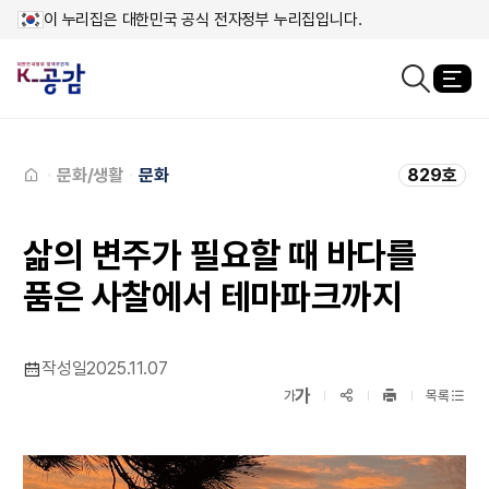
이 누리집은 대한민국 공식 전자정부 누리집입니다.
열
검색창열기
메인페이지로
이동
문화/생활
문화
829호
삶의 변주가 필요할 때 바다를
품은 사찰에서 테마파크까지
작성일
2025.11.07
확대보기
가
SNS공유
축소보기
가
목록
프린트
하기