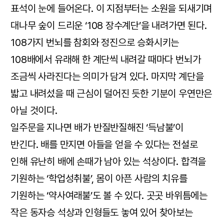
표석이 눈에 들어온다. 이 지점부터는 소원을 되새기며
대나무 숲이 드리운 ‘108 장수계단’을 내려가면 된다.
108가지 번뇌를 참회와 정진으로 승화시키는
108배에서 유래해 한 계단씩 내려갈 때마다 번뇌가
조금씩 사라진다는 의미가 담겨 있다. 마지막 계단을
밟고 내려섰을 때 근심이 덜어진 듯한 기분이 우연만은
아닐 것이다.
일주문을 지나면 배가 반질반질해진 ‘득남불’이
반긴다. 배를 만지면 아들을 얻을 수 있다는 전설로
인해 유난히 배에 손때가 남아 있는 석상이다. 합격을
기원하는 ‘학업성취불’, 몸이 아픈 사람의 치유를
기원하는 ‘약사여래불’도 볼 수 있다. 곳곳 바위틈에는
작은 동자승 석상과 인형들도 놓여 있어 찾아보는