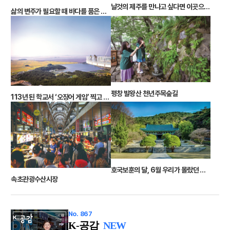
날것의 제주를 만나고 싶다면 이곳으로!
삶의 변주가 필요할 때 바다를 품은 사찰에서 테마파크까지
평창 발왕산 천년주목숲길
113년 된 학교서 ‘오징어 게임’ 찍고 화개산 전망대 올라 북녘땅을 한눈에
호국보훈의 달, 6월 우리가 몰랐던 충무공을 만날 시간
속초관광수산시장
No. 867
K-공감
NEW