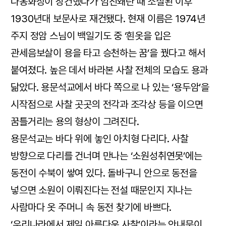
나옹화상이 창건했다가 임진왜란 때 소실된 이후
1930년대 보문사로 재건됐다. 현재 이름은 1974년
주지 정암 스님이 백일기도 중 ‘흰옷을 입은
관세음보살이 용을 타고 승천하는 꿈’을 꿨다고 해서
붙여졌다. 높은 데서 바라본 사찰 전체의 모습도 용과
닮았다. 용문석교에서 바다 쪽으로 나 있는 ‘용두암’을
시작점으로 사찰 곳곳의 전각과 조각상 등을 이으면
꿈틀거리는 용의 형상이 그려진다.
용문석교는 바다 위에 놓인 아치형 다리다. 사찰
방향으로 다리를 건너며 만나는 ‘소원성취연못’에는
동전이 수북이 쌓여 있다. 돌바구니 안으로 동전을
넣으면 소원이 이뤄진다는 전설 때문인지 지나는
사람마다 옷 주머니 속 동전 찾기에 바쁘다.
‘우리나라에서 제일 아름다운 사찰’이라는 안내문이