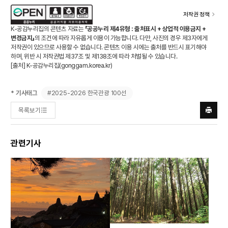
저작권 정책
K-공감누리집의 콘텐츠 자료는
「공공누리 제4유형 : 출처표시 + 상업적 이용금지 +
변경금지」
의 조건에 따라 자유롭게 이용이 가능합니다. 다만, 사진의 경우 제3자에게
저작권이 있으므로 사용할 수 없습니다. 콘텐츠 이용 시에는 출처를 반드시 표기해야
하며, 위반 시 저작권법 제37조 및 제138조에 따라 처벌될 수 있습니다.
[출처] K-공감누리집(
gonggam.korea.kr
)
#2025-2026 한국관광 100선
* 기사태그
목록보기
프린트
하기
관련기사