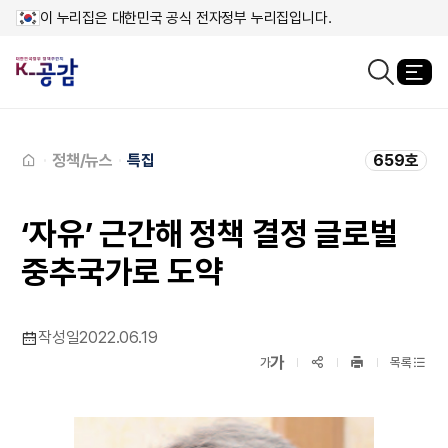
이 누리집은 대한민국 공식 전자정부 누리집입니다.
열
검색창열기
메인페이지로
이동
정책/뉴스
특집
659호
‘자유’ 근간해 정책 결정 글로벌
중추국가로 도약
작성일
2022.06.19
확대보기
가
SNS공유
축소보기
가
목록
프린트
하기