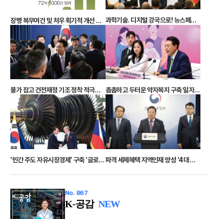
과학기술. 디지털 강국으로! 뉴스페이스 시대 개막 차세대 네트워크 핵심기술 확보
장병 복무여건 및 처우 획기적 개선 내년 하사 기본급 6.6% 인상
물가 잡고 건전재정 기조 정착 적극적 경제외교로 글로벌 운동장 넓혀
촘촘하고 두터운 약자복지 구축 일자리 창출 통한 성장·복지 선순환
‘민간 주도 자유시장경제’ 구축 ‘글로벌 중추국가’ 외교 실현
파격 세제혜택 지역인재 양성 ‘4대 특구’로 지방시대 연다
No. 867
K-공감
NEW