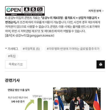
저작권 정책
K-공감누리집의 콘텐츠 자료는
「공공누리 제4유형 : 출처표시 + 상업적 이용금지 +
변경금지」
의 조건에 따라 자유롭게 이용이 가능합니다. 다만, 사진의 경우 제3자에게
저작권이 있으므로 사용할 수 없습니다. 콘텐츠 이용 시에는 출처를 반드시 표기해야
하며, 위반 시 저작권법 제37조 및 제138조에 따라 처벌될 수 있습니다.
[출처] K-공감누리집(
gonggam.korea.kr
)
#국정목표 (5)
#자유평화 번영에 기여하는 글로벌 중추국가
* 기사태그
#특집
목록보기
프린트
하기
관련기사