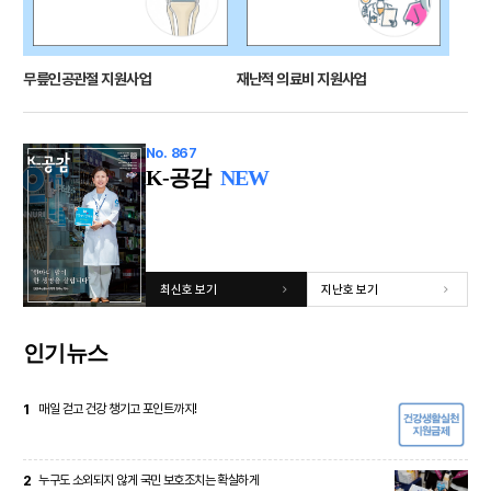
무릎인공관절 지원사업
재난적 의료비 지원사업
No. 867
K-공감
NEW
최신호 보기
지난호 보기
인기뉴스
1
매일 걷고 건강 챙기고 포인트까지!
2
누구도 소외되지 않게 국민 보호조치는 확실하게