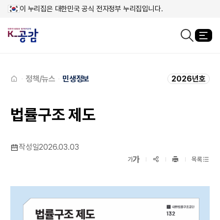
이 누리집은 대한민국 공식 전자정부 누리집입니다.
열
검색창열기
메인페이지로
이동
정책/뉴스
민생정보
2026년호
법률구조 제도
작성일
2026.03.03
확대보기
가
SNS공유
축소보기
가
목록
프린트
하기