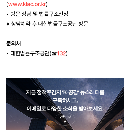
(
www.klac.or.kr
)
• 방문 상담 및 법률구조신청
※ 상담예약 후 대한법률구조공단 방문
문의처
• 대한법률구조공단(☎
132
)
지금 정책주간지 'K-공감' 뉴스레터를
구독하시고,
이메일로 다양한 소식을 받아보세요.
구독신청