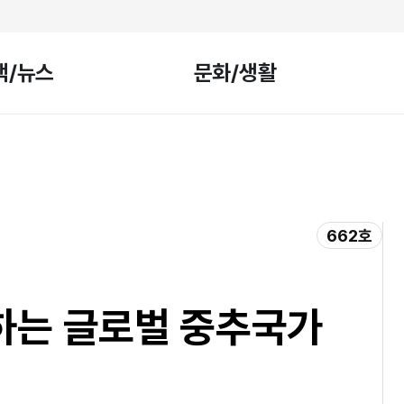
책/뉴스
문화/생활
662호
하는 글로벌 중추국가