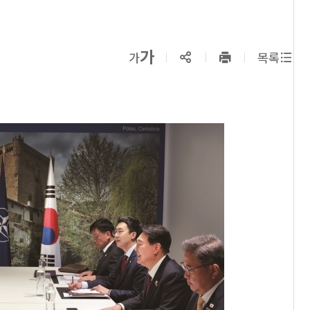
확대보기
가
SNS공유
축소보기
가
목록
프린트
하기