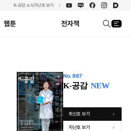
K-공감 소식
지난호 보기
유튜브
네이버
페이스북
인스타그램
카카오
블로그
웹툰
전자책
열기
검색창열기
No. 867
K-공감
NEW
최신호 보기
지난호 보기