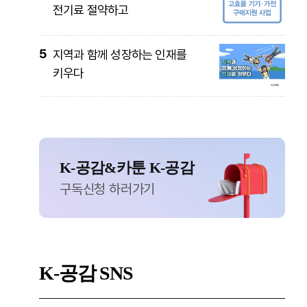
전기료 절약하고
5
지역과 함께 성장하는 인재를
키우다
K-공감&카툰 K-공감
구독신청 하러가기
K-공감
SNS