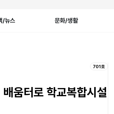
책/뉴스
문화/생활
701호
신 배움터로 학교복합시설