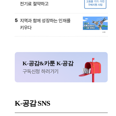
전기료 절약하고
5
지역과 함께 성장하는 인재를
키우다
K-공감&카툰 K-공감
구독신청 하러가기
K-공감
SNS