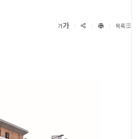
확대보기
가
SNS공유
축소보기
가
목록
프린트
하기