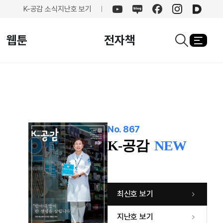
K-공감 소식
지난호 보기
유튜브
네이버
페이스북
인스타그램
카카오
블로그
웹툰
전자책
열기
검색창열기
No. 867
K-공감
NEW
최신호 보기
지난호 보기