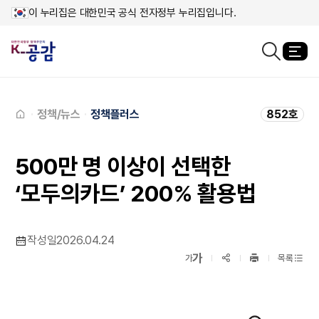
이 누리집은 대한민국 공식 전자정부 누리집입니다.
열
검색창열기
메인페이지로
이동
정책/뉴스
정책플러스
852호
500만 명 이상이 선택한
‘모두의카드’ 200% 활용법
작성일
2026.04.24
확대보기
가
SNS공유
축소보기
가
목록
프린트
하기