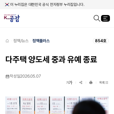
이 누리집은 대한민국 공식 전자정부 누리집입니다.
열
검색창열기
메인페이지로
이동
정책/뉴스
정책플러스
854호
다주택 양도세 중과 유예 종료
작성일
2026.05.07
확대보기
가
SNS공유
축소보기
가
목록
프린트
하기