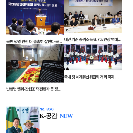
내년 기준 중위소득 6.7% 인상 역대 최대… K자형 양극화 대응
국민 생명·안전 더 촘촘히 살핀다 국민생명안전위원회 출범
국내 첫 세계유산위원회 개회 국제 협력 강화 ‘부산 선언’ 채택
반헌법 행위·간첩조작 관련자 등 정부포상 198점 취소
No. 866
K-공감
NEW