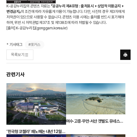
K-공감누리집의 콘텐츠 자료는
「공공누리 제4유형 : 출처표시 + 상업적 이용금지 +
변경금지」
의 조건에 따라 자유롭게 이용이 가능합니다. 다만, 사진의 경우 제3자에게
저작권이 있으므로 사용할 수 없습니다. 콘텐츠 이용 시에는 출처를 반드시 표기해야
하며, 위반 시 저작권법 제37조 및 제138조에 따라 처벌될 수 있습니다.
[출처] K-공감누리집(
gonggam.korea.kr
)
#포커스
* 기사태그
목록보기
프린트
하기
관련기사
여수·고흥·무안·서산 갯벌도 유네스코 세계유산 등재
‘한국형 코첼라’ 패노메논 내년 12월에 열린다