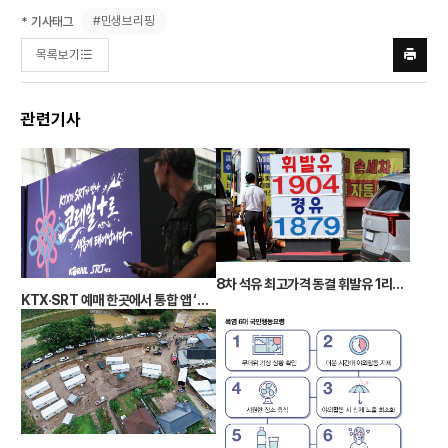
#민생브리핑
* 기사태그
목록보기
프린트
하기
관련기사
8차 석유 최고가격 동결 휘발유 1리터당 1784원
KTX·SRT 예매 한곳에서 통합 앱 ‘코레일+’ 출시