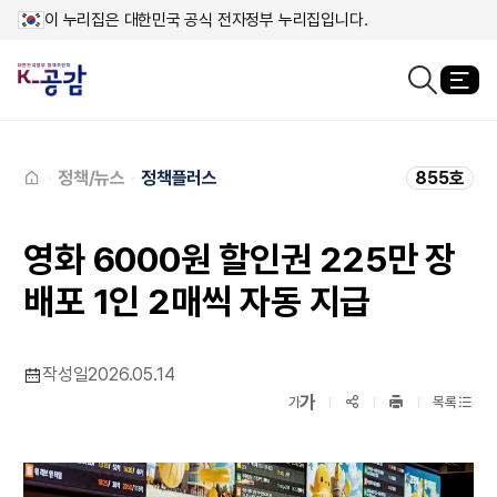
이 누리집은 대한민국 공식 전자정부 누리집입니다.
열
검색창열기
메인페이지로
이동
정책/뉴스
정책플러스
855호
영화 6000원 할인권 225만 장
배포 1인 2매씩 자동 지급
작성일
2026.05.14
확대보기
가
SNS공유
축소보기
가
목록
프린트
하기