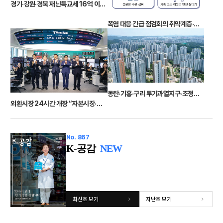
경기·강원·경북 재난특교세 16억 이재민 임시조립주택 긴급지원도
폭염 대응 긴급 점검회의 취약계층·고위험군 보호 강화
동탄·기흥·구리 투기과열지구·조정대상지역 지정
외환시장 24시간 개장 “자본시장·원화 매력 높아질 것”
No. 867
K-공감
NEW
최신호 보기
지난호 보기