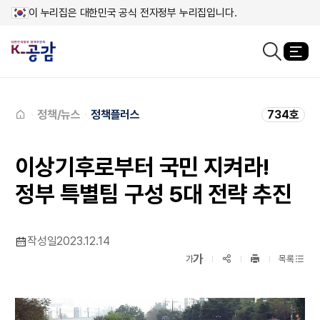
이 누리집은 대한민국 공식 전자정부 누리집입니다.
열
검색창열기
메인페이지로
이동
정책/뉴스
정책플러스
734호
이상기후로부터 국민 지켜라!
정부 특별팀 구성 5대 전략 추진
작성일
2023.12.14
확대보기
가
SNS공유
축소보기
가
목록
프린트
하기