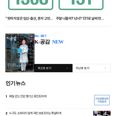
“뜻하지 않은 임신·출산, 혼자 고민하지 마세요” 1308
주말 나들이? 낚시? 131로 날씨 먼저 확인하세요
No. 867
K-공감
NEW
최신호 보기
지난호 보기
인기뉴스
1
매일 걷고 건강 챙기고 포인트까지!
2
누구도 소외되지 않게 국민 보호조치는 확실하게