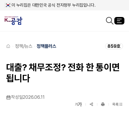
이 누리집은 대한민국 공식 전자정부 누리집입니다.
열
검색창열기
메인페이지로
이동
정책/뉴스
정책플러스
859호
대출? 채무조정? 전화 한 통이면
됩니다
작성일
2026.06.11
확대보기
가
SNS공유
축소보기
가
목록
프린트
하기