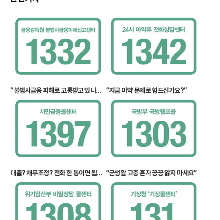
“불법사금융 피해로 고통받고 있나요?”
“지금 마약 문제로 힘드신가요?”
대출? 채무조정? 전화 한 통이면 됩니다
“군생활 고충 혼자 끙끙 앓지 마세요”