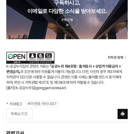
구독하시고,
이메일로 다양한 소식을 받아보세요.
구독신청
저작권 정책
K-공감누리집의 콘텐츠 자료는
「공공누리 제4유형 : 출처표시 + 상업적 이용금지 +
변경금지」
의 조건에 따라 자유롭게 이용이 가능합니다. 다만, 사진의 경우 제3자에게
저작권이 있으므로 사용할 수 없습니다. 콘텐츠 이용 시에는 출처를 반드시 표기해야
하며, 위반 시 저작권법 제37조 및 제138조에 따라 처벌될 수 있습니다.
[출처] K-공감누리집(
gonggam.korea.kr
)
#이 번호 아시나요?
* 기사태그
목록보기
프린트
하기
관련기사