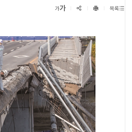
확대보기
가
SNS공유
축소보기
가
목록
프린트
하기