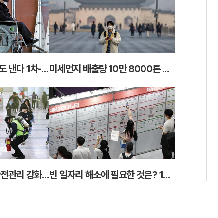
의료전달체계 개편 속도 낸다 1차-2차-상급종합 병원 역할 강화
미세먼지 배출량 10만 8000톤 감축 목표 5등급 차량 운행 제한 특별·광역시까지 확대
주최 불분명한 행사 안전관리 강화 인파 밀집위험 예측 시스템도 가동
빈 일자리 해소에 필요한 것은? 16개 지자체별 맞춤형 지원