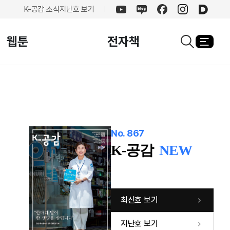
K-공감 소식
지난호 보기
유튜브
네이버
페이스북
인스타그램
카카오
블로그
웹툰
전자책
열기
검색창열기
No. 867
K-공감
NEW
최신호 보기
지난호 보기