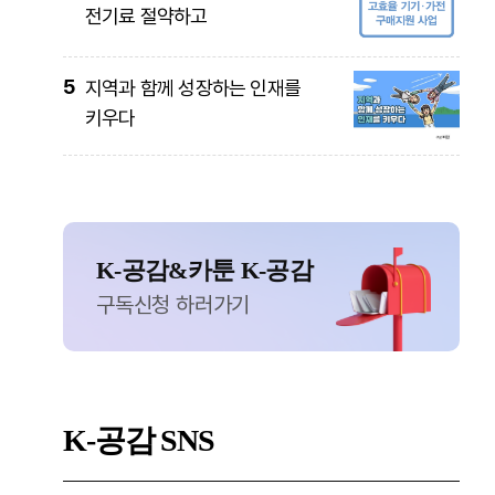
전기료 절약하고
5
지역과 함께 성장하는 인재를
키우다
K-공감&카툰 K-공감
구독신청 하러가기
K-공감
SNS