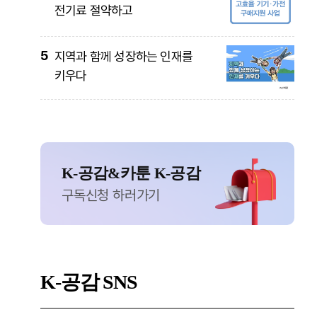
전기료 절약하고
5
지역과 함께 성장하는 인재를
키우다
K-공감&카툰 K-공감
구독신청 하러가기
K-공감
SNS