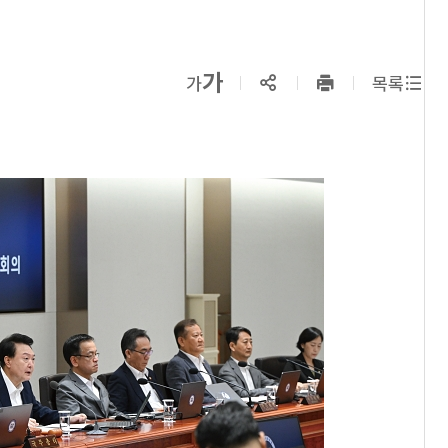
확대보기
가
SNS공유
축소보기
가
목록
프린트
하기