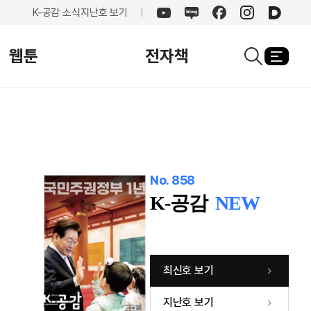
K-공감 소식
지난호 보기
유튜브
네이버
페이스북
인스타그램
카카오
블로그
웹툰
전자책
열기
검색창열기
No. 858
K-공감
NEW
최신호 보기
지난호 보기