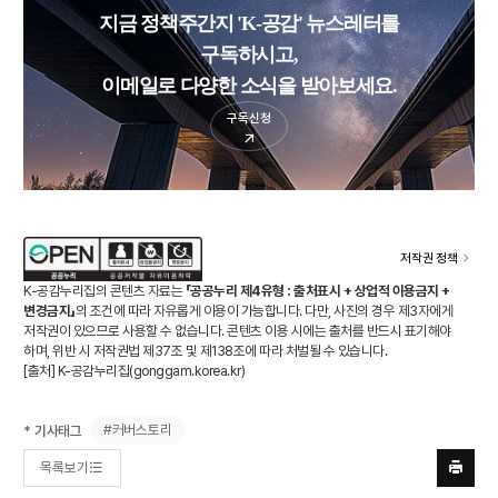
지금 정책주간지 'K-공감' 뉴스레터를
구독하시고,
이메일로 다양한 소식을 받아보세요.
구독신청
저작권 정책
K-공감누리집의 콘텐츠 자료는
「공공누리 제4유형 : 출처표시 + 상업적 이용금지 +
변경금지」
의 조건에 따라 자유롭게 이용이 가능합니다. 다만, 사진의 경우 제3자에게
저작권이 있으므로 사용할 수 없습니다. 콘텐츠 이용 시에는 출처를 반드시 표기해야
하며, 위반 시 저작권법 제37조 및 제138조에 따라 처벌될 수 있습니다.
[출처] K-공감누리집(
gonggam.korea.kr
)
#커버스토리
* 기사태그
목록보기
프린트
하기