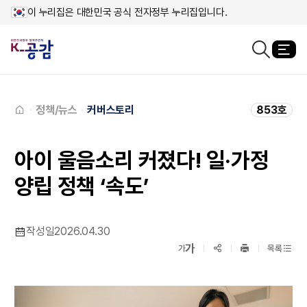
이 누리집은 대한민국 공식 전자정부 누리집입니다.
열
검색창열기
메인페이지로
이동
정책/뉴스
커버스토리
853호
아이 울음소리 커졌다! 일·가정
양립 정책 ‘속도’
작성일
2026.04.30
확대보기
가
SNS공유
축소보기
가
목록
프린트
하기