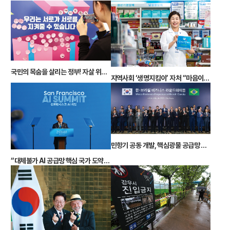
국민의 목숨을 살리는 정부! 자살 위기포착부터 회복까지
지역사회 ‘생명지킴이’ 자처 “마음이 아플 때도 약국으로 오세요”
민항기 공동 개발, 핵심광물 공급망 협력, K-뷰티… “미래산업 함께 이끄는 최적 파트너”
“대체불가 AI 공급망 핵심 국가 도약” 이 대통령 ‘샌프란시스코 AI 선언’… 9500억 달러 ‘AI 동맹’ 이끌어