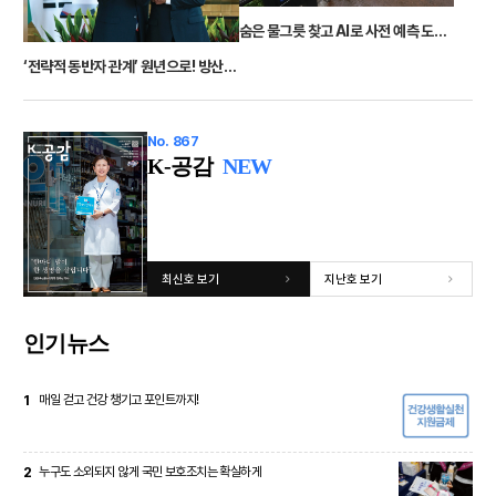
숨은 물그릇 찾고 AI로 사전 예측 도시홍수 미리 막는다
‘전략적 동반자 관계’ 원년으로! 방산·우주·핵심광물 협력 ‘맞손’
No. 867
K-공감
NEW
최신호 보기
지난호 보기
인기뉴스
1
매일 걷고 건강 챙기고 포인트까지!
2
누구도 소외되지 않게 국민 보호조치는 확실하게