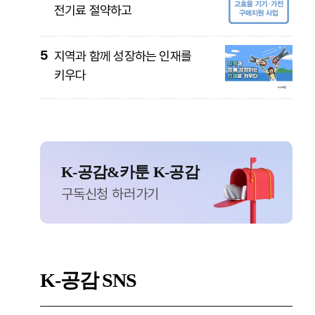
전기료 절약하고
5
지역과 함께 성장하는 인재를
키우다
K-공감&카툰 K-공감
구독신청 하러가기
K-공감
SNS