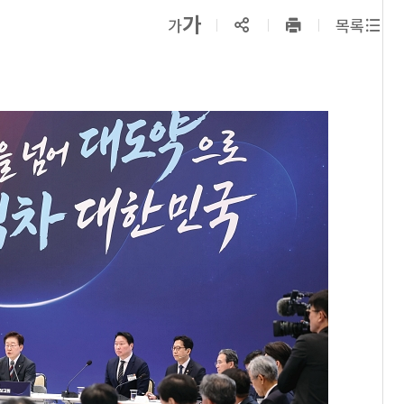
확대보기
가
SNS공유
축소보기
가
목록
프린트
하기