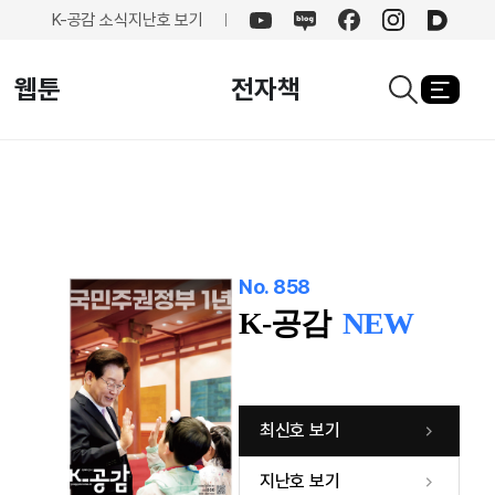
K-공감 소식
지난호 보기
유튜브
네이버
페이스북
인스타그램
카카오
블로그
웹툰
전자책
열기
검색창열기
No. 858
K-공감
NEW
최신호 보기
지난호 보기