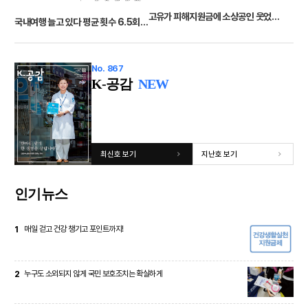
고유가 피해지원금에 소상공인 웃었다 매출 10.6% ↑
국내여행 늘고 있다 평균 횟수 6.5회 평균 지출액 85만 2000원 평균 체류기간 10.2일
No. 867
K-공감
NEW
최신호 보기
지난호 보기
인기뉴스
1
매일 걷고 건강 챙기고 포인트까지!
2
누구도 소외되지 않게 국민 보호조치는 확실하게