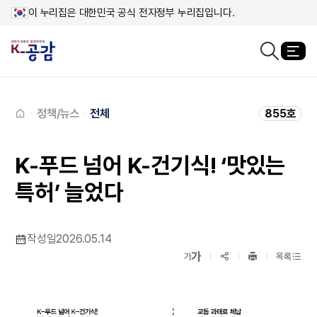
이 누리집은 대한민국 공식 전자정부 누리집입니다.
열
검색창열기
메인페이지로
이동
정책/뉴스
전체
855호
K-푸드 넘어 K-건기식! ‘맛있는
특허’ 늘었다
작성일
2026.05.14
확대보기
가
SNS공유
축소보기
가
목록
프린트
하기