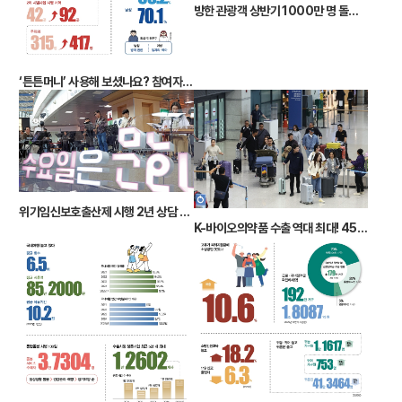
방한 관광객 상반기 1000만 명 돌파 6월 199만 명
‘튼튼머니’ 사용해 보셨나요? 참여자 69만 9566명
위기임신보호출산제 시행 2년 상담 1만 8000건 돌파
K-바이오의약품 수출 역대 최대! 45억 달러