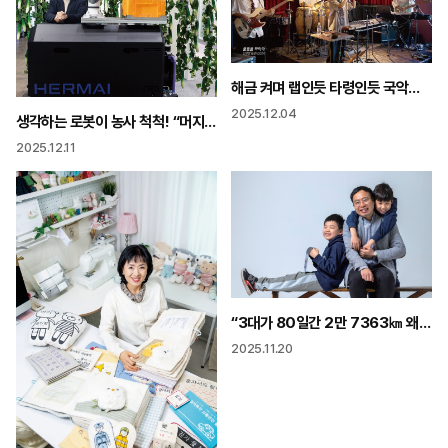
해금 켜며 랩인듯 타령인듯 국악이 이래도 되냐고? 모르겠어!
2025.12.04
생각하는 로봇이 농사 척척! “머지 않은 미래 완전 무인농장으로”
2025.12.11
“3대가 80일간 2만 7363㎞ 왜 전기차로? 남들 안 하는 도전 해야죠”
2025.11.20