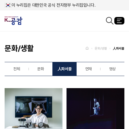
이 누리집은 대한민국 공식 전자정부 누리집입니다.
열
검색창열기
메인페이지로
이동
문화/생활
홈
문화/생활
人파서블
전체
문화
人파서블
연재
영상