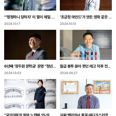
“‘멍청하니 당하지’ 이 말이 제일 듣기 싫었다 포상금·원금 반환 소송 끝까지 싸울 것”
‘초긍정 마인드’가 만든 영화 같은 여정 “생각의 한 끗 차이가 다른 인생 만들어요”
2024.10.17
2024.10.10
6년째 ‘장두원 장학금’ 운영 “청년 고민은 청년이 가장 잘 알아 함께하면 바꿀 수 있다”
월급 봉투 쏟아 붓던 레고 덕후 전통문화에 새로움을 더하다
2024.10.03
2024.09.27
“국가대표의 땀과 노력에 1%의 가능성을 더한다”
괴짜 병리의사 몽골·마다가스카르 20년 봉사에서 배운 것