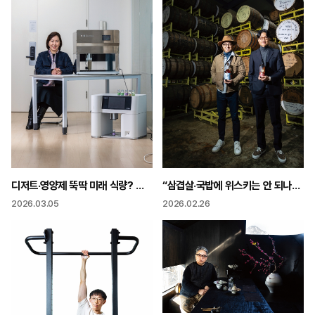
“삼겹살·국밥에 위스키는 안 되나요?” 한국의 맛 입힌 K-위스키의 도전
디저트·영양제 뚝딱 미래 식량? 우주 식량? 3D 푸드 프린터에 맡겨!
2026.02.26
2026.03.05