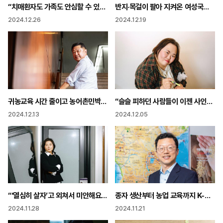
“치매환자도 가족도 안심할 수 있게! 서울 첫 치매안심병원 증세 호전 가정 복귀가 목표”
반지·목걸이 팔아 지켜온 여성국극 딸·손녀로 이어져 “우린 대중문화의 원조”
2024.12.26
2024.12.19
귀농교육 시간 줄이고 농어촌민박 규제 풀고 “규제는 없애는 것이 아니라 잘 작동되도록 해야”
“슬슬 피하던 사람들이 이젠 사인해달래요” 그림이 만든 기적 편견 없는 세상을 그리다
2024.12.13
2024.12.05
“‘열심히 살자’고 외쳐서 미안해요 이제 내 꿈이 아닌 나를 위해 살아요!”
종자 생산부터 농업 교육까지 K-농업으로 아프리카 식량 혁신!
2024.11.28
2024.11.21