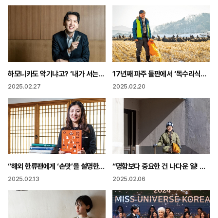
하모니카도 악기냐고? ‘내가 서는 곳이 무대’ 불모의 땅 개척 “천상의 소리 들어보세요”
17년째 파주 들판에서 ‘독수리식당’ 영업 “멸종위기 동물 구하는 일이 사람 살리는 길
2025.02.27
2025.02.20
“해외 한류팬에게 ‘손맛’을 설명한다면? 우리도 잘 몰랐던 한류의 모든 것 담았다”
“명함보다 중요한 건 나다운 일! 육체노동 견디며 ‘나’를 세웠다”
2025.02.13
2025.02.06