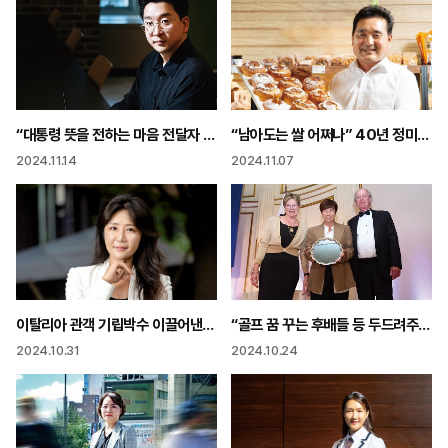
“대통령 뜻을 전하는 마음 전달자 쓸 때마다 붓이 무겁다”
“남아도는 쌀 어쩌나” 40년 정미소 사장님 쌀빵으로 길 찾았다
2024.11.14
2024.11.07
이탈리아 관객 기립박수 이끌어낸 비결? “뮤지컬보다 재밌는 오페라 기대하세요!”
“골프 꿈 꾸는 후배들 등 두드려주는 것이 지금 내가 해야 할 일”
2024.10.31
2024.10.24