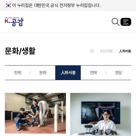
이 누리집은 대한민국 공식 전자정부 누리집입니다.
열
검색창열기
메인페이지로
이동
문화/생활
홈
문화/생활
人파서블
전체
문화
人파서블
연재
영상